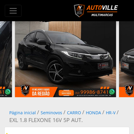
/
/
/
/
/
Página inicial
Seminovos
CARRO
HONDA
HR-V
EXL 1.8 FLEXONE 16V 5P AUT.